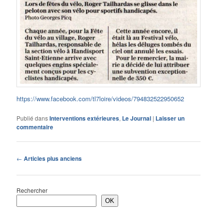
https://www.facebook.com/tl7loire/videos/794832522950652
Publié dans
Interventions extérieures
,
Le Journal
|
Laisser un
commentaire
Navigation
←
Articles plus anciens
des
articles
Rechercher
OK