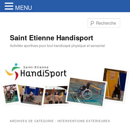
MENU
Aller
Aller
au
au
Rech
contenu
contenu
principal
secondaire
Saint Etienne Handisport
Activités sportives pour tout handicapé physique et sensoriel
ARCHIVES DE CATÉGORIE :
INTERVENTIONS EXTÉRIEURES