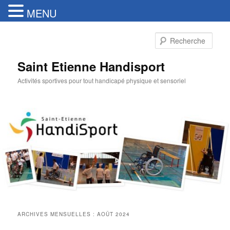
MENU
Aller
Aller
au
au
Rech
contenu
contenu
principal
secondaire
Saint Etienne Handisport
Activités sportives pour tout handicapé physique et sensoriel
ARCHIVES MENSUELLES :
AOÛT 2024