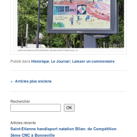
Publié dans
Historique
,
Le Journal
|
Laisser un commentaire
Navigation
←
Articles plus anciens
des
articles
Rechercher
OK
Articles récents
Saint-Etienne handisport natation Bilan: de Compétition
3ème CNC à Bonneville