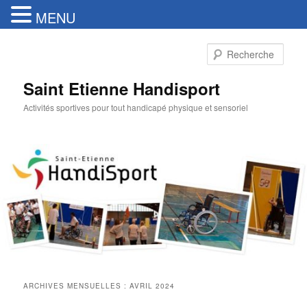
MENU
Aller
Aller
au
au
Rech
contenu
contenu
principal
secondaire
Saint Etienne Handisport
Activités sportives pour tout handicapé physique et sensoriel
ARCHIVES MENSUELLES :
AVRIL 2024