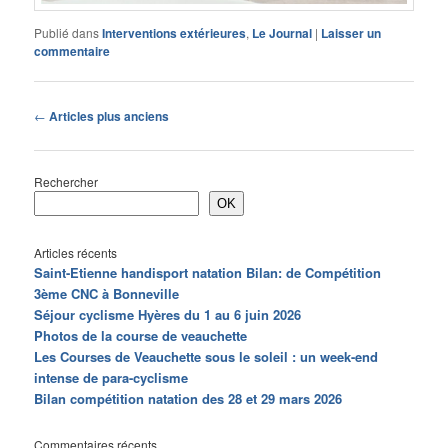
Publié dans
Interventions extérieures
,
Le Journal
|
Laisser un
commentaire
Navigation
←
Articles plus anciens
des
articles
Rechercher
OK
Articles récents
Saint-Etienne handisport natation Bilan: de Compétition
3ème CNC à Bonneville
Séjour cyclisme Hyères du 1 au 6 juin 2026
Photos de la course de veauchette
Les Courses de Veauchette sous le soleil : un week-end
intense de para-cyclisme
Bilan compétition natation des 28 et 29 mars 2026
Commentaires récents