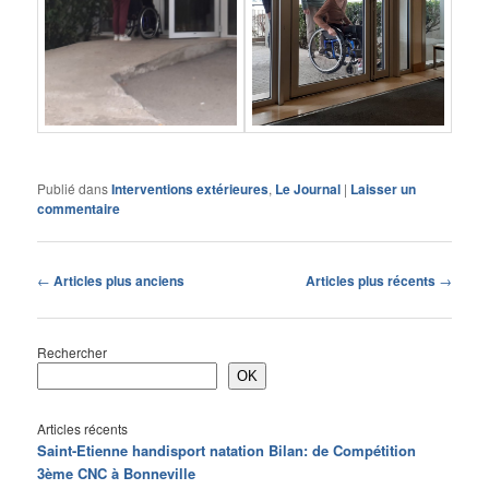
Publié dans
Interventions extérieures
,
Le Journal
|
Laisser un
commentaire
Navigation
←
Articles plus anciens
Articles plus récents
→
des
articles
Rechercher
OK
Articles récents
Saint-Etienne handisport natation Bilan: de Compétition
3ème CNC à Bonneville