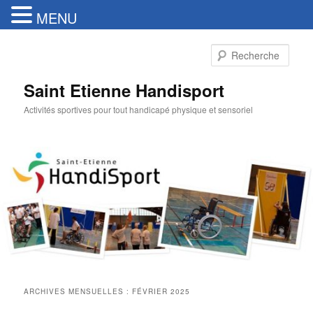
MENU
Aller
Aller
au
au
Rech
contenu
contenu
principal
secondaire
Saint Etienne Handisport
Activités sportives pour tout handicapé physique et sensoriel
ARCHIVES MENSUELLES :
FÉVRIER 2025