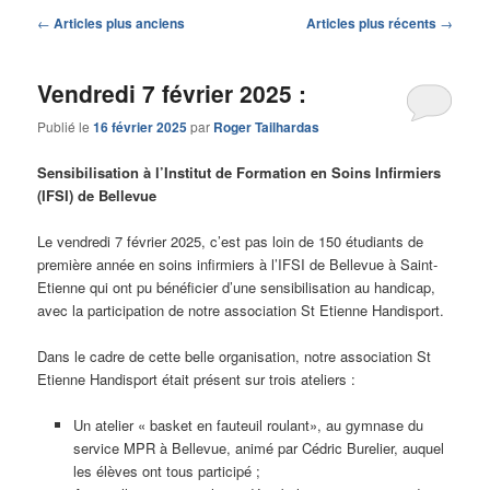
Navigation
←
Articles plus anciens
Articles plus récents
→
des
articles
Vendredi 7 février 2025 :
Publié le
16 février 2025
par
Roger Tailhardas
Sensibilisation à l’Institut de Formation en Soins Infirmiers
(IFSI) de Bellevue
Le vendredi 7 février 2025, c’est pas loin de 150 étudiants de
première année en soins infirmiers à l’IFSI de Bellevue à Saint-
Etienne qui ont pu bénéficier d’une sensibilisation au handicap,
avec la participation de notre association St Etienne Handisport.
Dans le cadre de cette belle organisation, notre association St
Etienne Handisport était présent sur trois ateliers :
Un atelier « basket en fauteuil roulant», au gymnase du
service MPR à Bellevue, animé par Cédric Burelier, auquel
les élèves ont tous participé ;