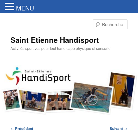
MENU
Aller
au
Rech
contenu
principal
Saint Etienne Handisport
Activités sportives pour tout handicapé physique et sensoriel
Navigation
←
Précédent
Suivant
→
des