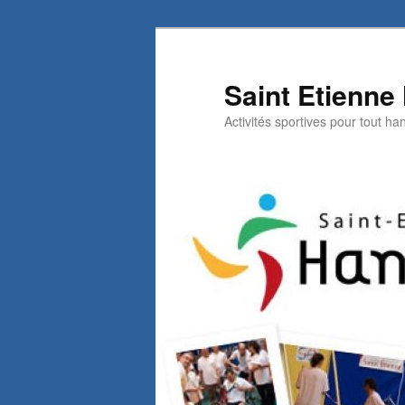
Aller
au
contenu
Saint Etienne
principal
Activités sportives pour tout h