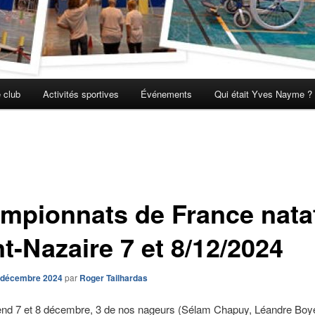
 club
Activités sportives
Événements
Qui était Yves Nayme ?
mpionnats de France nata
t-Nazaire 7 et 8/12/2024
 décembre 2024
par
Roger Tailhardas
nd 7 et 8 décembre, 3 de nos nageurs (Sélam Chapuy, Léandre Boye