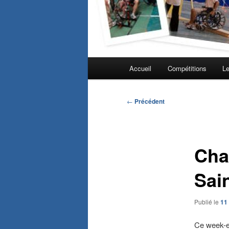
Menu
Accueil
Compétitions
Le
principal
Navigation
←
Précédent
des
articles
Cha
Sain
Publié le
11
Ce week-e