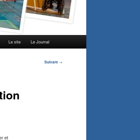
Le site
Le Journal
Suivant
→
tion
r et