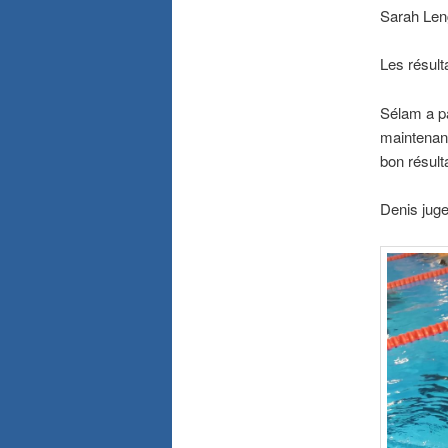
Sarah Leng
Les résult
Sélam a pa
maintenant
bon résulta
Denis juge