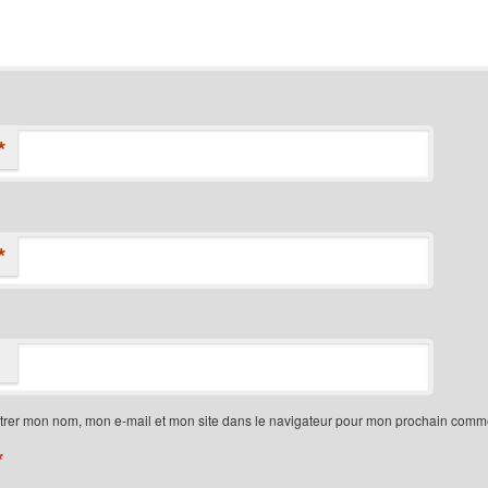
*
*
trer mon nom, mon e-mail et mon site dans le navigateur pour mon prochain comme
*