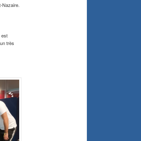
t-Nazaire.
 est
 un très