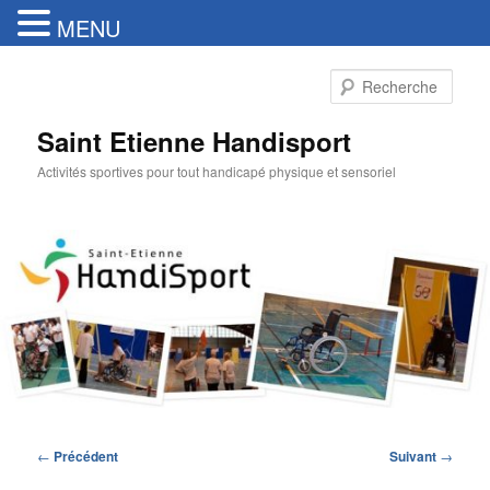
MENU
Aller
au
Rech
contenu
principal
Saint Etienne Handisport
Activités sportives pour tout handicapé physique et sensoriel
Navigation
←
Précédent
Suivant
→
des