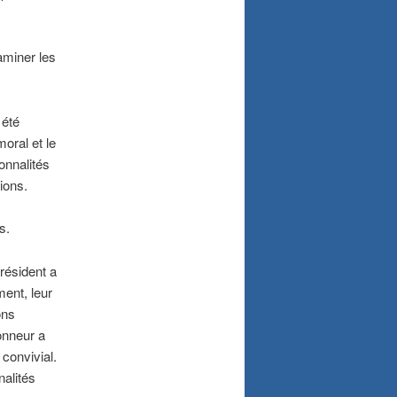
xaminer les
 été
oral et le
onnalités
ions.
s.
résident a
ent, leur
ons
onneur a
convivial.
nalités