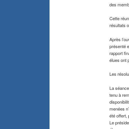
des membr
Cette réuni
résultats o
Après l’ou
présenté e
rapport fi
élues ont 
Les résol
La séance 
tenu à re
disponibili
menées n’a
été offert
Le préside