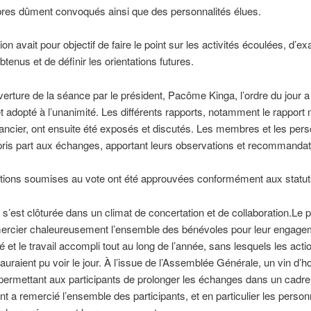
es dûment convoqués ainsi que des personnalités élues.
on avait pour objectif de faire le point sur les activités écoulées, d’e
btenus et de définir les orientations futures.
verture de la séance par le président, Pacôme Kinga, l’ordre du jour a
t adopté à l’unanimité. Les différents rapports, notamment le rapport m
nancier, ont ensuite été exposés et discutés. Les membres et les pers
pris part aux échanges, apportant leurs observations et recommandat
utions soumises au vote ont été approuvées conformément aux statut
s’est clôturée dans un climat de concertation et de collaboration.Le p
mercier chaleureusement l’ensemble des bénévoles pour leur engagem
té et le travail accompli tout au long de l’année, sans lesquels les acti
uraient pu voir le jour. À l’issue de l’Assemblée Générale, un vin d’h
, permettant aux participants de prolonger les échanges dans un cadre 
nt a remercié l’ensemble des participants, et en particulier les person