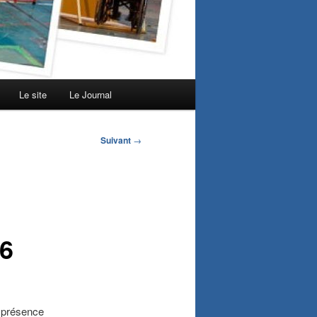
Le site
Le Journal
Suivant
→
26
n présence