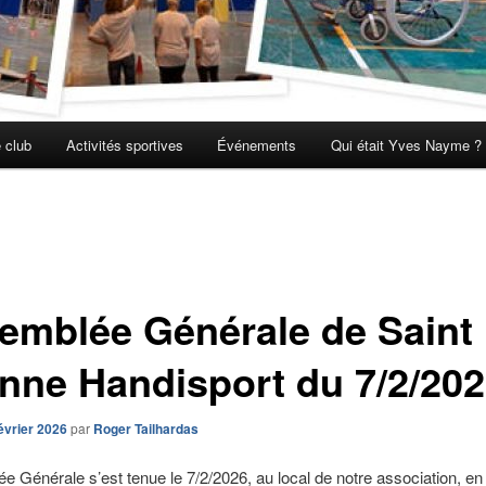
 club
Activités sportives
Événements
Qui était Yves Nayme ?
emblée Générale de Saint
enne Handisport du 7/2/20
évrier 2026
par
Roger Tailhardas
e Générale s’est tenue le 7/2/2026, au local de notre association, e