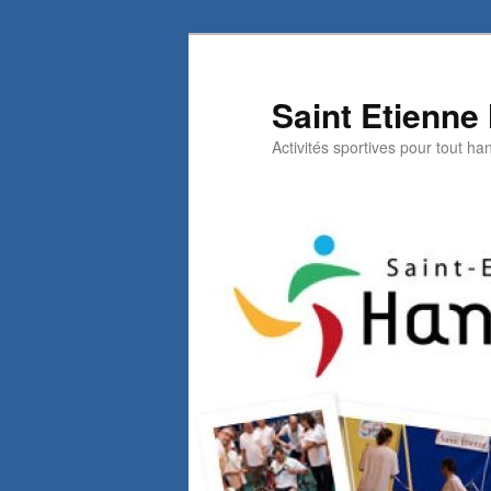
Aller
au
contenu
Saint Etienne
principal
Activités sportives pour tout h