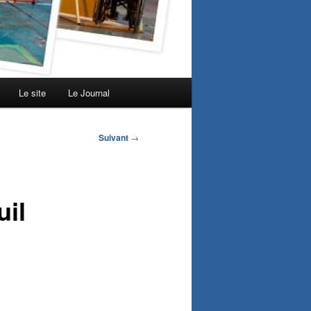
Le site
Le Journal
Suivant
→
uil