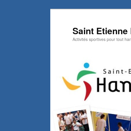
Aller
au
contenu
Saint Etienne
principal
Activités sportives pour tout h