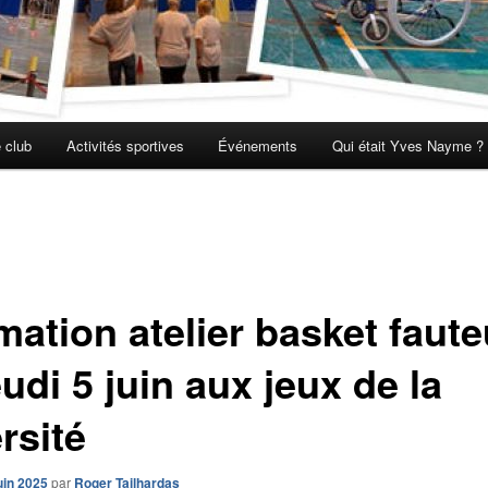
 club
Activités sportives
Événements
Qui était Yves Nayme ?
ation atelier basket faute
eudi 5 juin aux jeux de la
rsité
uin 2025
par
Roger Tailhardas