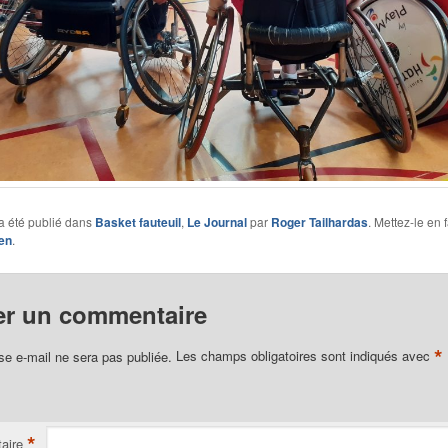
a été publié dans
Basket fauteuil
,
Le Journal
par
Roger Tailhardas
. Mettez-le en 
en
.
er un commentaire
*
se e-mail ne sera pas publiée.
Les champs obligatoires sont indiqués avec
*
aire